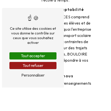
l'école à temps.
Flexibilité et adaptabilité
BOULOIRE AMBULANCES comprend
les besoins spécifiques des élèves et de
Ce site utilise des cookies et
leurs familles. C'est pourquoi l'entreprise
vous donne le contrôle sur
propose un service de transport scolaire
ceux que vous souhaitez
flexible et adapté aux contraintes de
activer
chacun. Que ce soit pour des trajets
quotidiens ou ponctuels, BOULOIRE
Tout accepter
AMBULANCES saura répondre à vos
Tout refuser
besoins.
Personnaliser
Contactez-nous
Pour toute demande de renseignements
ou pour réserver un transport scolaire
dans la ville de Bouloire, n'hésitez pas à
contacter BOULOIRE AMBULANCES au
02 43 35 48 82. Notre équipe se tient à