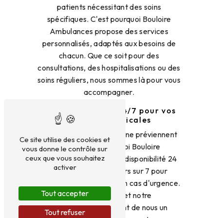
patients nécessitant des soins
spécifiques. C'est pourquoi Bouloire
Ambulances propose des services
personnalisés, adaptés aux besoins de
chacun. Que ce soit pour des
consultations, des hospitalisations ou des
soins réguliers, nous sommes là pour vous
accompagner.
Une disponibilité 24/7 pour vos
urgences médicales
Les urgences médicales ne préviennent
Ce site utilise des cookies et
pas et c'est pourquoi Bouloire
vous donne le contrôle sur
ceux que vous souhaitez
Ambulances assure une disponibilité 24
activer
heures sur 24 et 7 jours sur 7 pour
répondre à vos besoins en cas d'urgence.
Tout accepter
Notre réactivité et notre
professionnalisme font de nous un
Tout refuser